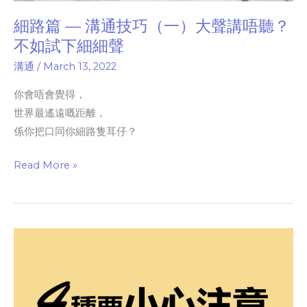
不
如
細路篇 — 溝通技巧（一）大聲講唔聽？
試
不如試下細細聲
下
溝通
/
March 13, 2022
細
細
你會唔會覺得，
聲
世界最遙遠嘅距離，
係你把口同你細路隻耳仔？
Read More »
4
種
要
注