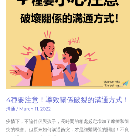
意！
導
致
關
係
破
裂
的
溝
通
方
式！
4種要注意！導致關係破裂的溝通方式！
溝通
/
March 11, 2022
疫情下，不論伴侶與孩子，長時間的相處必定增加了摩擦和衝
突的機會。但原來如何溝通衝突，才是維繫關係的關鍵！不良