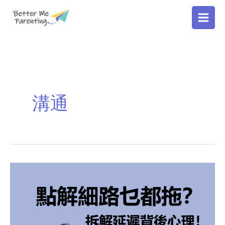
Skip
to
content
溝通
點
解
細
路
乜