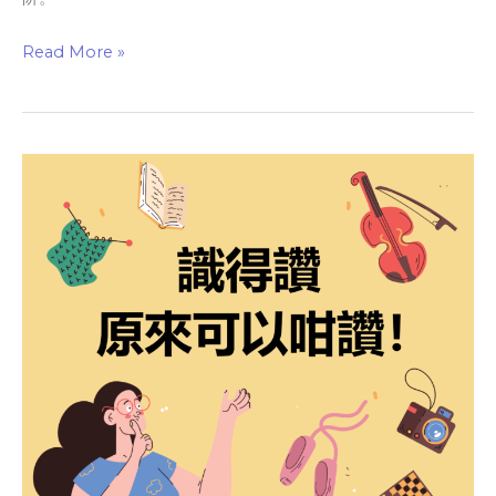
Read More »
識
得
讚
原
來
可
以
咁
讚！