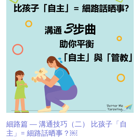
篇 — 溝
通
技
巧
（二）
比
孩
子
「自
主」
=
細
路
話
細路篇 — 溝通技巧（二） 比孩子「自
晒
主」= 細路話晒事？￼
事？