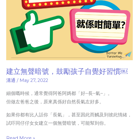
孩
子
自
覺
好
習
慣
￼
建立無聲暗號，鼓勵孩子自覺好習慣￼
溝通
/
May 27, 2022
細個嘅時候，通常覺得阿爸阿媽都「好~長~氣~」。
但做左爸爸之後，原來真係好自然長氣左好多。
如果你都有比人話你「長氣」，甚至因此而觸及到彼此情緒，
試吓同仔仔女女建立一個無聲暗號，可能幫到你。
Read More »