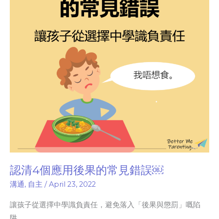
應
用
後
果
的
常
見
錯
誤
￼
認清4個應用後果的常見錯誤￼
溝通
,
自主
/
April 23, 2022
讓孩子從選擇中學識負責任，避免落入「後果與懲罰」嘅陷
阱。