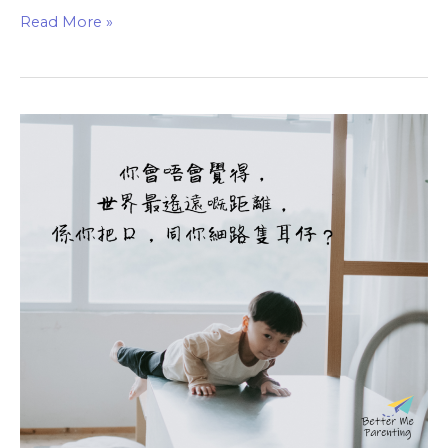
Read More »
細
路
篇 — 溝
通
技
巧
（一）
大
聲
講
唔
聽？