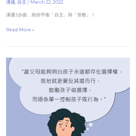
￼
溝通
,
自主
/
March 22, 2022
溝通3步曲，助你平衡「自主」與「管教」！
Read More »
由
孩
子
角
度
拆
解，
乜
野
係”Trouble