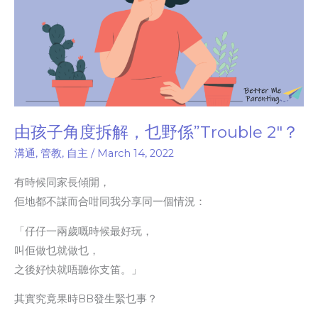
2″？
由孩子角度拆解，乜野係”Trouble 2″？
溝通
,
管教
,
自主
/
March 14, 2022
有時候同家長傾開，
佢地都不謀而合咁同我分享同一個情況：
「仔仔一兩歲嘅時候最好玩，
叫佢做乜就做乜，
之後好快就唔聽你支笛。」
其實究竟果時BB發生緊乜事？