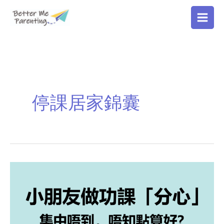
Skip
to
content
停課居家錦囊
小
朋
友
做
功