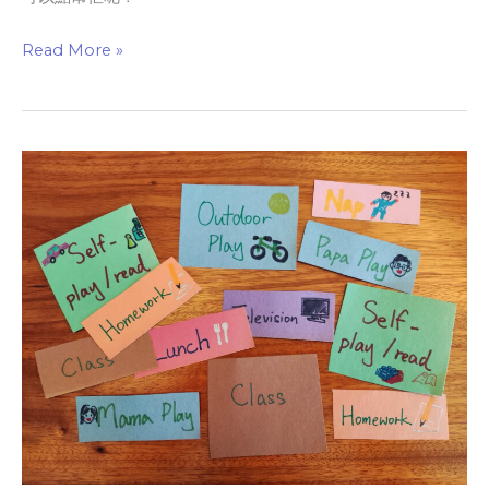
Read More »
自
主
學
習
時
間
管
理
￼