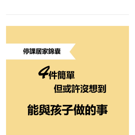
停
課
居
家
錦
囊
–
4
件
簡
單
但
或