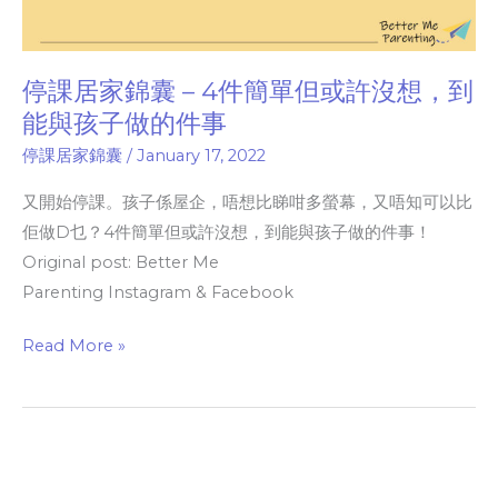
許
沒
想，
停課居家錦囊 – 4件簡單但或許沒想，到
到
能與孩子做的件事
能
與
停課居家錦囊
/
January 17, 2022
孩
又開始停課。孩子係屋企，唔想比睇咁多螢幕，又唔知可以比
子
佢做D乜？4件簡單但或許沒想，到能與孩子做的件事！
做
Original post: Better Me
的
Parenting Instagram & Facebook
件
事
Read More »