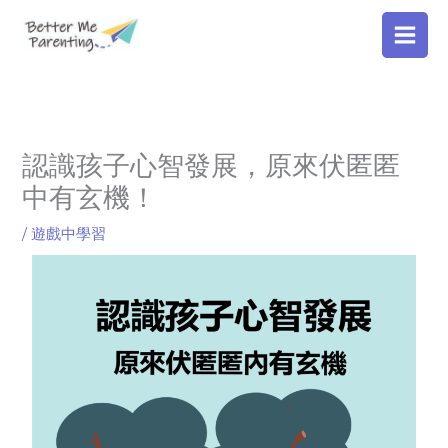
Skip
to
content
認識孩子心智發展，原來伏匿匿
中有玄機！
/
遊戲中學習