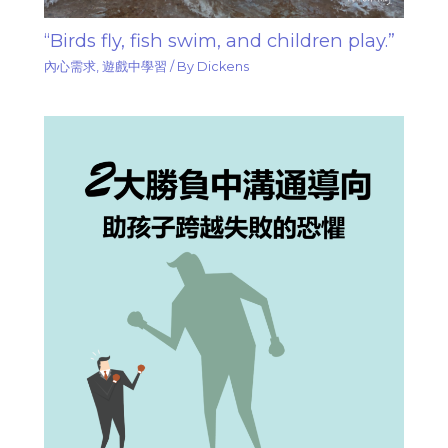
“Birds fly, fish swim, and children play.”
內心需求
,
遊戲中學習
/ By
Dickens