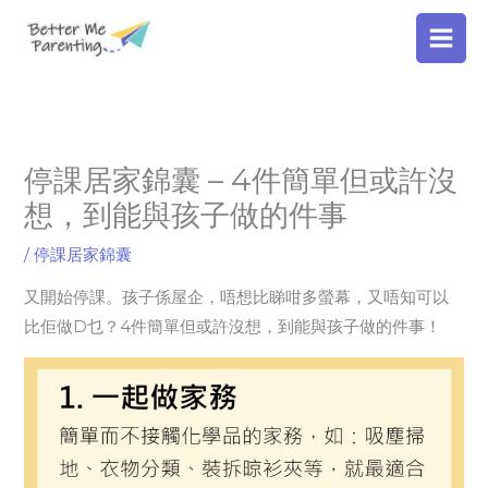
Skip
to
content
停課居家錦囊 – 4件簡單但或許沒
想，到能與孩子做的件事
/
停課居家錦囊
又開始停課。孩子係屋企，唔想比睇咁多螢幕，又唔知可以
比佢做D乜？4件簡單但或許沒想，到能與孩子做的件事！